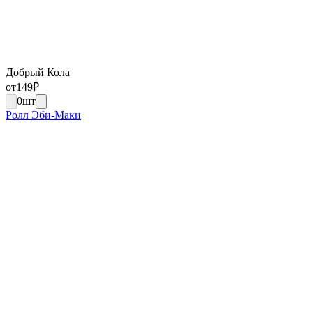
Добрый Кола
от
149
₽
0
шт
Ролл Эби-Маки