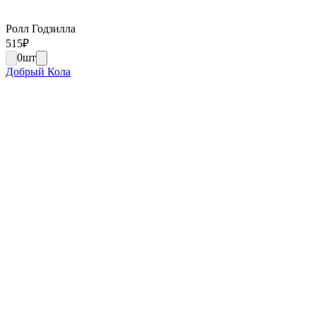
Ролл Годзилла
515
₽
0
шт
Добрый Кола