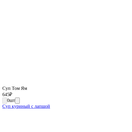
Суп Том Ям
645
₽
0
шт
Суп куриный с лапшой