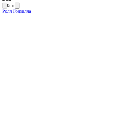
0
шт
Ролл Годзилла