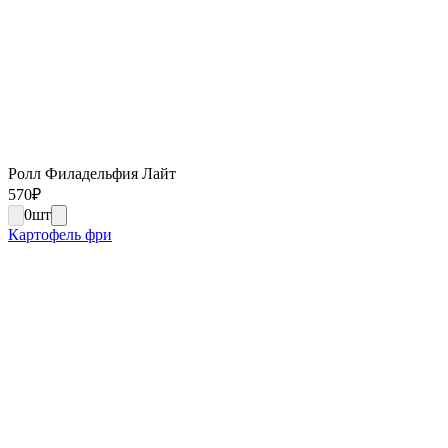
Ролл Филадельфия Лайт
570
₽
0
шт
Картофель фри