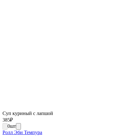
Суп куриный с лапшой
385
₽
0
шт
Ролл Эби Темпура