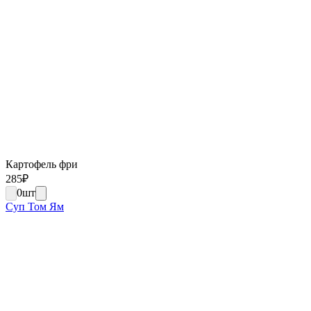
Картофель фри
285
₽
0
шт
Суп Том Ям