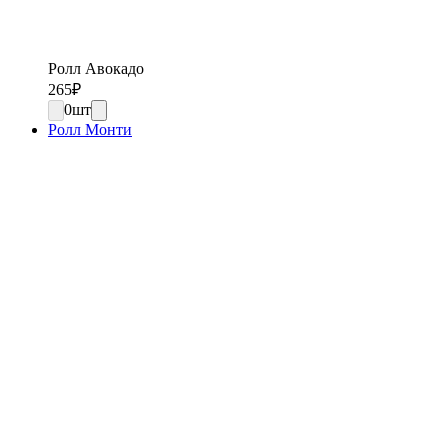
Ролл Авокадо
265
₽
0
шт
Ролл Монти