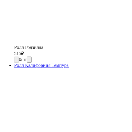
Ролл Годзилла
515
₽
0
шт
Ролл Калифорния Темпура