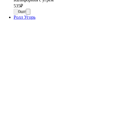
535
₽
0
шт
Ролл Угорь