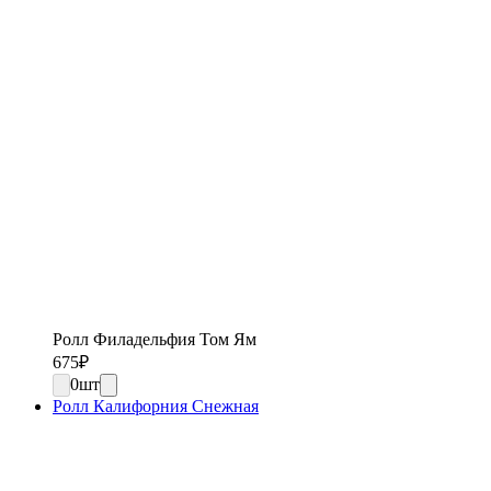
Ролл Филадельфия Том Ям
675
₽
0
шт
Ролл Калифорния Снежная