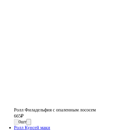
Ролл Филадельфия с опаленным лососем
665
₽
0
шт
Ролл Кунсей маки