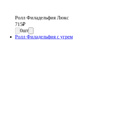
Ролл Филадельфия Люкс
715
₽
0
шт
Ролл Филадельфия с угрем