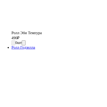
Ролл Эби Темпура
490
₽
0
шт
Ролл Годзилла