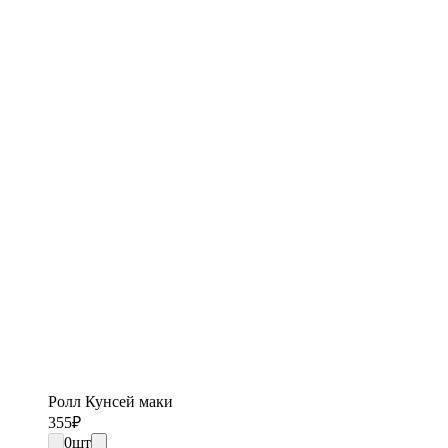
Ролл Кунсей маки
355
₽
0
шт