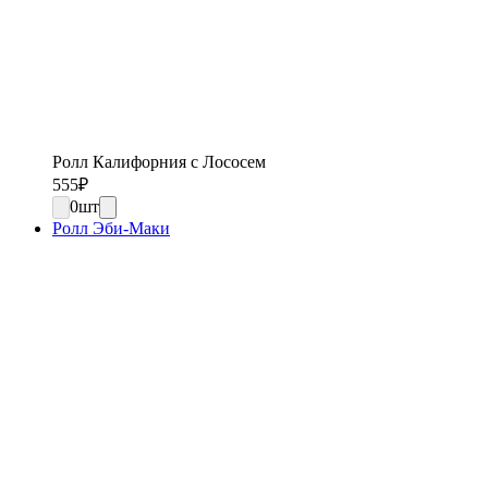
Ролл Калифорния с Лососем
555
₽
0
шт
Ролл Эби-Маки