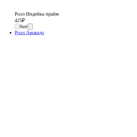
Ролл Индейка прайм
425
₽
0
шт
Ролл Авокадо