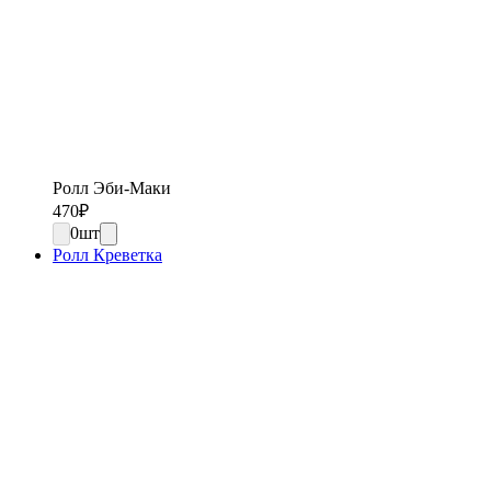
Ролл Эби-Маки
470
₽
0
шт
Ролл Креветка