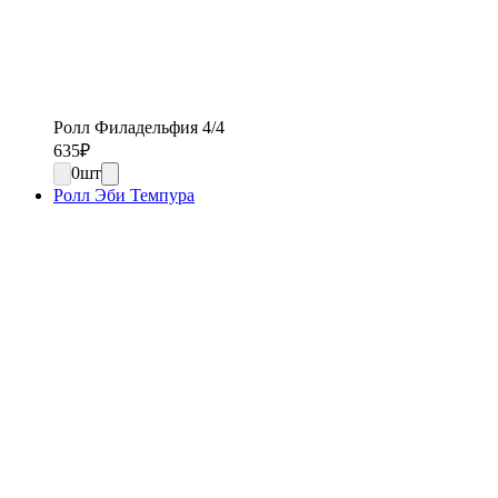
Ролл Филадельфия 4/4
635
₽
0
шт
Ролл Эби Темпура