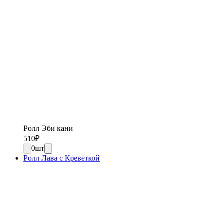
Ролл Эби кани
510
₽
0
шт
Ролл Лава с Креветкой