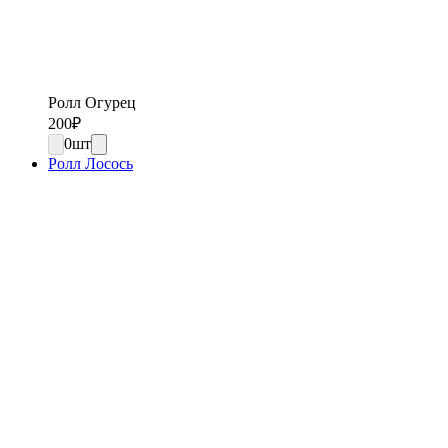
Ролл Огурец
200
₽
0
шт
Ролл Лосось