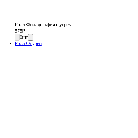
Ролл Филадельфия с угрем
575
₽
0
шт
Ролл Огурец