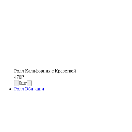
Ролл Калифорния с Креветкой
470
₽
0
шт
Ролл Эби кани