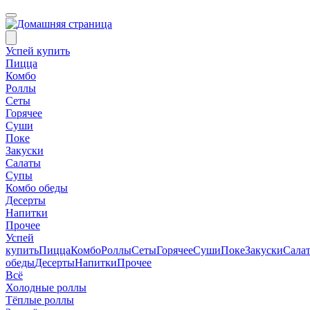
Успей купить
Пицца
Комбо
Роллы
Сеты
Горячее
Суши
Поке
Закуски
Салаты
Супы
Комбо обеды
Десерты
Напитки
Прочее
Успей
купить
Пицца
Комбо
Роллы
Сеты
Горячее
Суши
Поке
Закуски
Сала
обеды
Десерты
Напитки
Прочее
Всё
Холодные роллы
Тёплые роллы