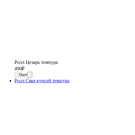
Ролл Цезарь темпура
490
₽
0
шт
Ролл Сяке кунсей темпура