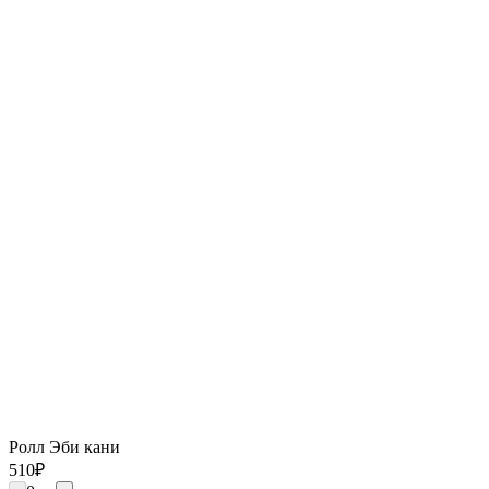
Ролл Эби кани
510
₽