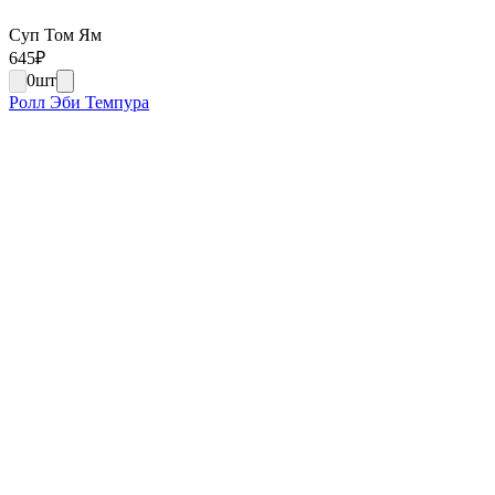
Суп Том Ям
645
₽
0
шт
Ролл Эби Темпура