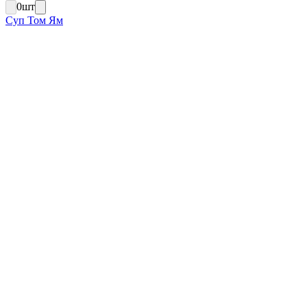
0
шт
Суп Том Ям