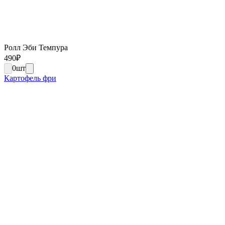
Ролл Эби Темпура
490
₽
0
шт
Картофель фри