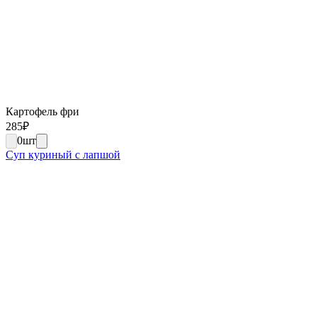
Картофель фри
285
₽
0
шт
Суп куриный с лапшой