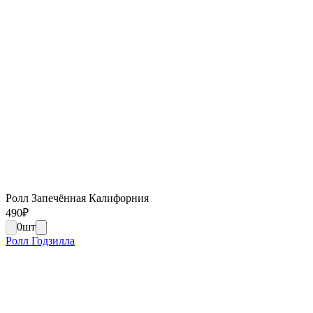
Ролл Запечённая Калифорния
490
₽
0
шт
Ролл Годзилла