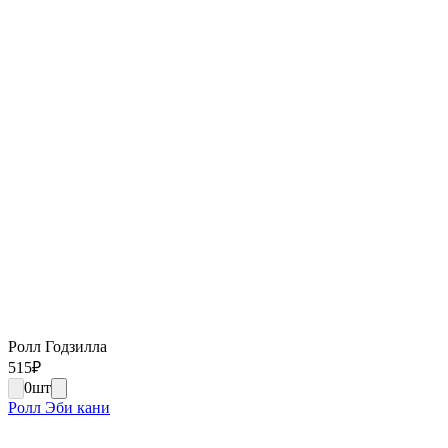
Ролл Годзилла
515
₽
0
шт
Ролл Эби кани